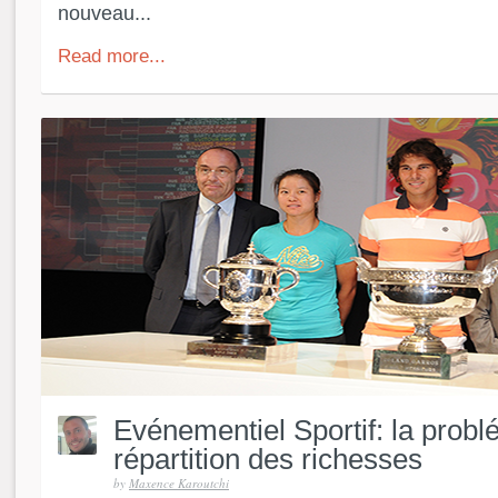
nouveau...
Read more...
Evénementiel Sportif: la probl
répartition des richesses
by
Maxence Karoutchi