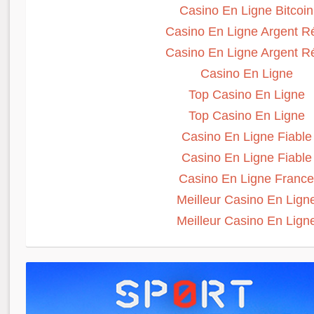
Casino En Ligne Bitcoin
Casino En Ligne Argent R
Casino En Ligne Argent R
Casino En Ligne
Top Casino En Ligne
Top Casino En Ligne
Casino En Ligne Fiable
Casino En Ligne Fiable
Casino En Ligne Franc
Meilleur Casino En Lign
Meilleur Casino En Lign