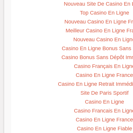
Nouveau Site De Casino En 
Top Casino En Ligne
Nouveau Casino En Ligne F
Meilleur Casino En Ligne F
Nouveau Casino En Lign
Casino En Ligne Bonus Sans
Casino Bonus Sans Dépôt Im
Casino Français En Lign
Casino En Ligne Franc
Casino En Ligne Retrait Imméd
Site De Paris Sportif
Casino En Ligne
Casino Francais En Lign
Casino En Ligne Franc
Casino En Ligne Fiable