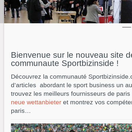
Bienvenue sur le nouveau site d
communaute Sportbizinside !
Découvrez la communauté Sportbizinside.c
d’articles abordant le sport business un a
trouvez les meilleurs fournisseurs de paris
neue wettanbieter
et montrez vos compéte
paris…