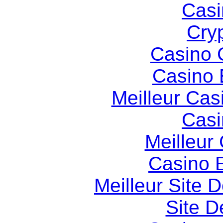
Casi
Cry
Casino 
Casino 
Meilleur Cas
Casi
Meilleur
Casino 
Meilleur Site 
Site D