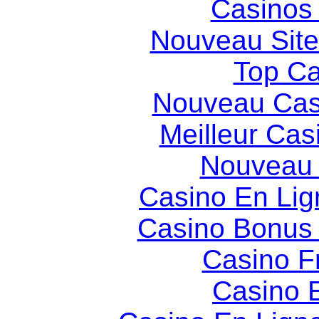
Casinos 
Nouveau Site
Top Ca
Nouveau Cas
Meilleur Cas
Nouveau 
Casino En Li
Casino Bonus
Casino F
Casino 