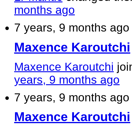
months ago
7 years, 9 months ago
Maxence Karoutchi
Maxence Karoutchi
joi
years, 9 months ago
7 years, 9 months ago
Maxence Karoutchi