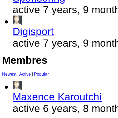
active 7 years, 9 mont
Digisport
active 7 years, 9 mont
Membres
Newest
|
Active
|
Popular
Maxence Karoutchi
active 6 years, 8 mont