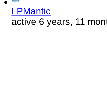
LPMantic
active 6 years, 11 mon