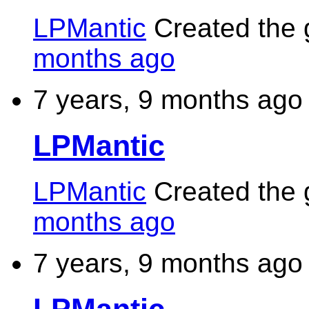
LPMantic
Created the
months ago
7 years, 9 months ago
LPMantic
LPMantic
Created the
months ago
7 years, 9 months ago
LPMantic