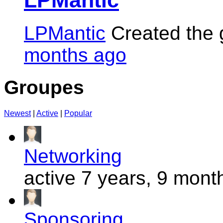
LPMantic
Created the
months ago
Groupes
Newest
|
Active
|
Popular
Networking
active 7 years, 9 mont
Sponsoring