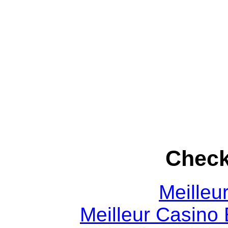
Check
Meilleu
Meilleur Casino