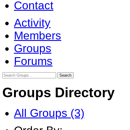
Contact
Activity
Members
Groups
Forums
Groups Directory
All Groups (3)