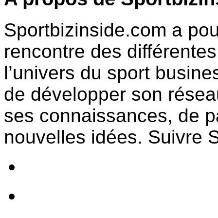
Sportbizinside.com a pour
rencontre des différentes
l’univers du sport busine
de développer son réseau
ses connaissances, de par
nouvelles idées. Suivre