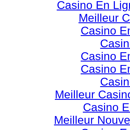
Casino En Lig
Meilleur 
Casino E
Casin
Casino E
Casino E
Casin
Meilleur Casin
Casino E
Meilleur Nouv