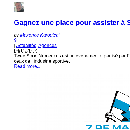
Gagnez une place pour assister à
by
Maxence Karoutchi
9
|
Actualités
,
Agences
09/11/2012
TweetSport Numericus est un évènement organisé par Fair
ceux de l’industrie sportive.
Read more...