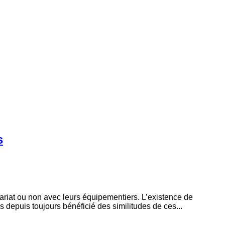
s
nariat ou non avec leurs équipementiers. L’existence de
rs depuis toujours bénéficié des similitudes de ces...