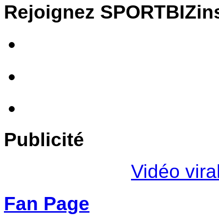
Rejoignez SPORTBIZin
Publicité
Vidéo vira
Fan Page