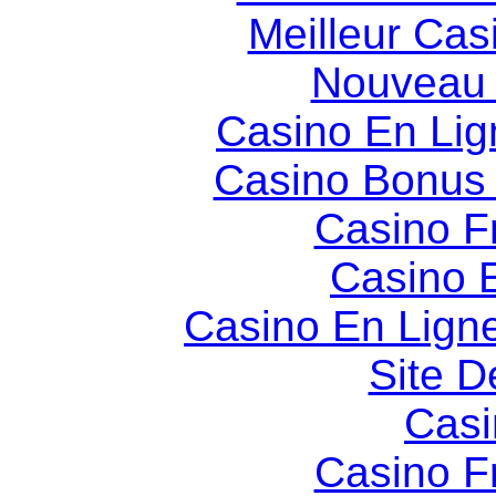
Meilleur Cas
Nouveau 
Casino En Li
Casino Bonus
Casino F
Casino 
Casino En Ligne
Site D
Casi
Casino F