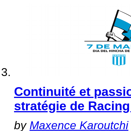
Continuité et passio
stratégie de Racing
by
Maxence Karoutchi