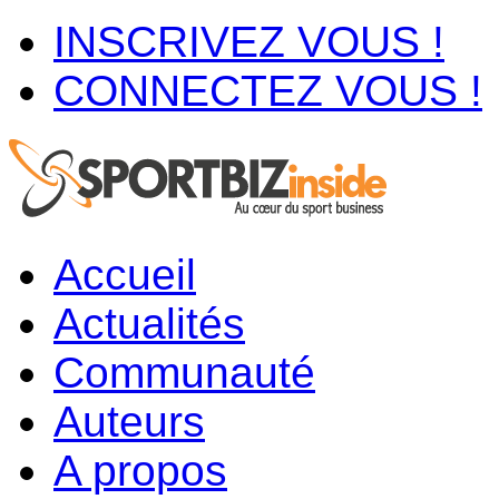
INSCRIVEZ VOUS !
CONNECTEZ VOUS !
Accueil
Actualités
Communauté
Auteurs
A propos