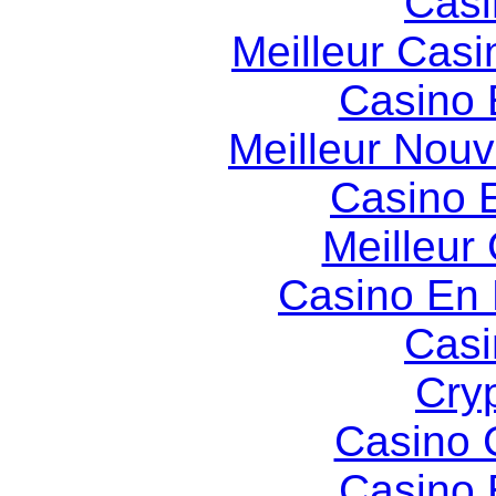
Casi
Meilleur Casi
Casino 
Meilleur Nou
Casino 
Meilleur
Casino En L
Casi
Cry
Casino 
Casino 