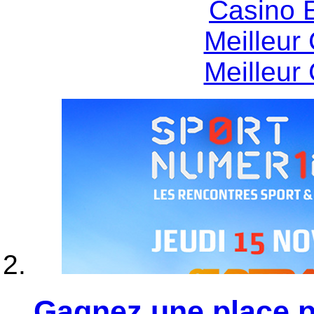
Casino 
Meilleur
Meilleur
Gagnez une place p