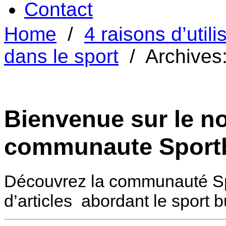
Contact
Home
/
4 raisons d’util
dans le sport
/ Archives:
Bienvenue sur le no
communaute Sportb
Découvrez la communauté Spo
d’articles abordant le sport