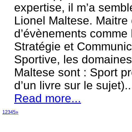
expertise, il m’a sembl
Lionel Maltese. Maitre
d’évènements comme l
Stratégie et Communic
Sportive, les domaines
Maltese sont : Sport p
d’un livre sur le sujet)..
Read more...
1
2
3
4
5
»