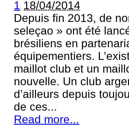
1
18/04/2014
Depuis fin 2013, de no
seleçao » ont été lancé
brésiliens en partenari
équipementiers. L’exis
maillot club et un maill
nouvelle. Un club arge
d’ailleurs depuis toujo
de ces...
Read more...