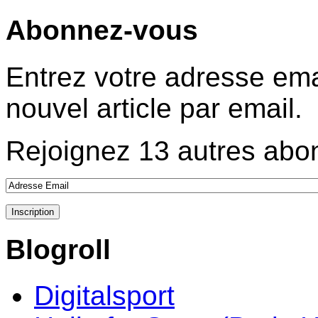
Abonnez-vous
Entrez votre adresse ema
nouvel article par email.
Rejoignez 13 autres abo
Blogroll
Digitalsport