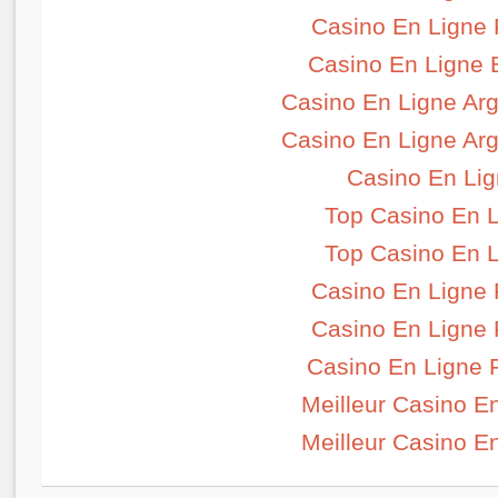
Casino En Ligne 
Casino En Ligne B
Casino En Ligne Arg
Casino En Ligne Arg
Casino En Li
Top Casino En 
Top Casino En 
Casino En Ligne 
Casino En Ligne 
Casino En Ligne 
Meilleur Casino E
Meilleur Casino E