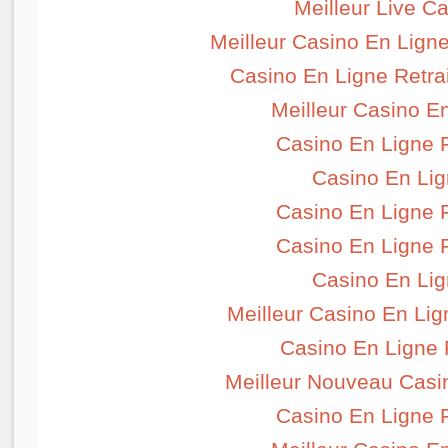
Meilleur Live C
Meilleur Casino En Lig
Casino En Ligne Retra
Meilleur Casino E
Casino En Ligne 
Casino En Li
Casino En Ligne 
Casino En Ligne 
Casino En Li
Meilleur Casino En Lig
Casino En Ligne 
Meilleur Nouveau Casi
Casino En Ligne 