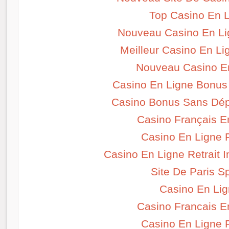
Top Casino En 
Nouveau Casino En Li
Meilleur Casino En Li
Nouveau Casino E
Casino En Ligne Bonus
Casino Bonus Sans Dép
Casino Français E
Casino En Ligne 
Casino En Ligne Retrait 
Site De Paris Sp
Casino En Li
Casino Francais E
Casino En Ligne 