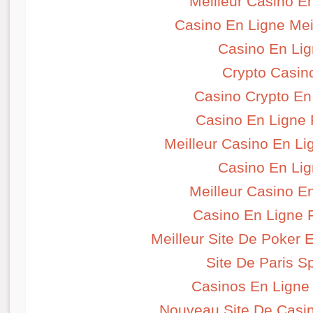
Meilleur Casino E
Casino En Ligne Meil
Casino En Li
Crypto Casin
Casino Crypto En
Casino En Ligne 
Meilleur Casino En Li
Casino En Li
Meilleur Casino E
Casino En Ligne 
Meilleur Site De Poker 
Site De Paris Sp
Casinos En Ligne 
Nouveau Site De Casi